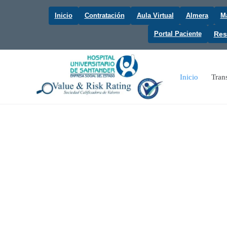
Inicio
Contratación
Aula Virtual
Almera
Ma
Portal Paciente
Res
Inicio
Tran
Hospital
Universitario
de

Santander
Ver Trámites