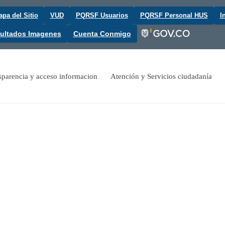
pa del Sitio
VUD
PQRSF Usuarios
PQRSF Personal HUS
I
ultados Imagenes
Cuenta Conmigo
sparencia y acceso informacion
Atención y Servicios ciudadanía


Agende su Cita Médica
Rendición de Cuentas