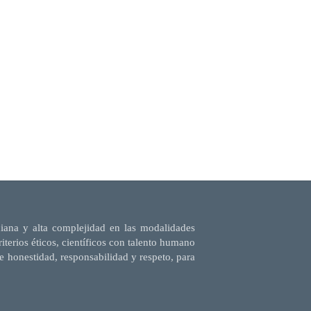
diana y alta complejidad en las modalidades
terios éticos, científicos con talento humano
e honestidad, responsabilidad y respeto, para