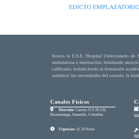
EDICTO EMPLAZATORI
Somos la E.S.E. Hospital Universitario de 
ambulatoria e internación, brindando atenció
calificado; fortaleciendo la formación acadé
satisfacer las necesidades del usuario, la fam
Canales Físicos
C
Dirección:
Carrera 33 # 28-126,
Bucaramanga, Santander, Colombia.
si
Urgencias:
@ 24 Horas
ju