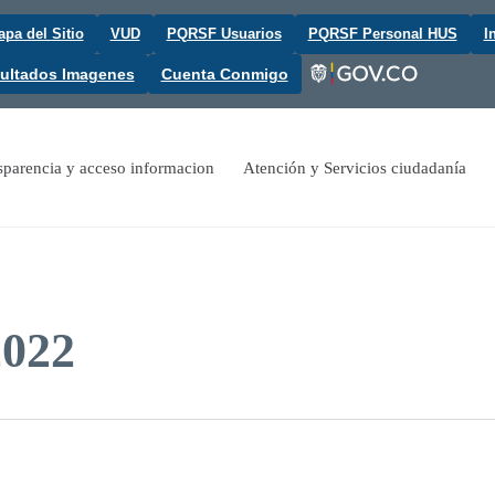
pa del Sitio
VUD
PQRSF Usuarios
PQRSF Personal HUS
I
ultados Imagenes
Cuenta Conmigo
sparencia y acceso informacion
Atención y Servicios ciudadanía
2022