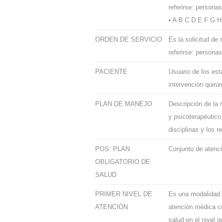
referirse: persona
• A B C D E F G 
ORDEN DE SERVICIO
Es la solicitud de 
referirse: persona
PACIENTE
Usuario de los es
intervención quirúr
PLAN DE MANEJO
Descripción de la 
y psicoterapéutico
disciplinas y los r
POS: PLAN
Conjunto de atenci
OBLIGATORIO DE
SALUD
PRIMER NIVEL DE
Es una modalidad d
ATENCIÓN
atención médica co
salud en el nivel 