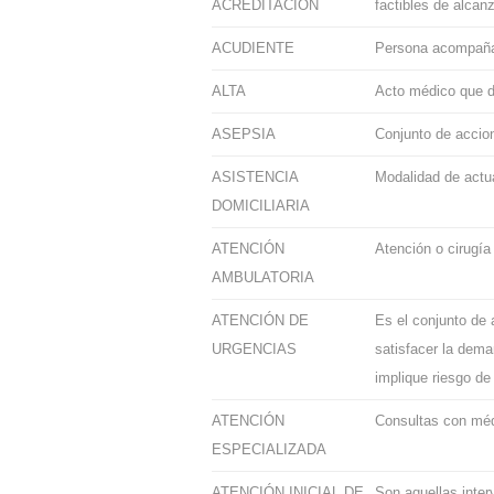
ACREDITACIÓN
factibles de alcan
ACUDIENTE
Persona acompañan
ALTA
Acto médico que de
ASEPSIA
Conjunto de accion
ASISTENCIA
Modalidad de actua
DOMICILIARIA
ATENCIÓN
Atención o cirugía
AMBULATORIA
ATENCIÓN DE
Es el conjunto de 
URGENCIAS
satisfacer la dema
implique riesgo de
ATENCIÓN
Consultas con médi
ESPECIALIZADA
ATENCIÓN INICIAL DE
Son aquellas inter