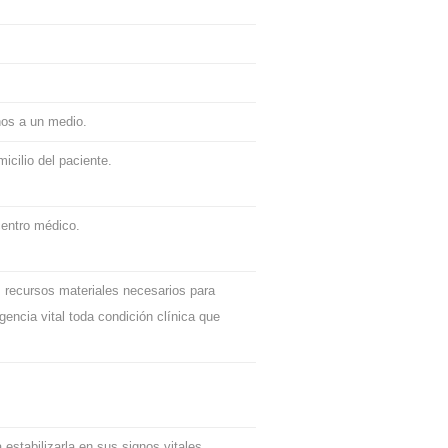
nos a un medio.
icilio del paciente.
centro médico.
 recursos materiales necesarios para
encia vital toda condición clínica que
estabilizarla en sus signos vitales,