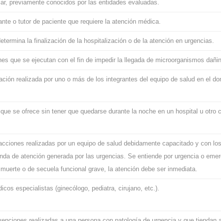
zar, previamente conocidos por las entidades evaluadas.
te o tutor de paciente que requiere la atención médica.
termina la finalización de la hospitalización o de la atención en urgencias.
es que se ejecutan con el fin de impedir la llegada de microorganismos dañi
ción realizada por uno o más de los integrantes del equipo de salud en el dom
 que se ofrece sin tener que quedarse durante la noche en un hospital u otro 
acciones realizadas por un equipo de salud debidamente capacitado y con los
nda de atención generada por las urgencias. Se entiende por urgencia o emerg
 muerte o de secuela funcional grave, la atención debe ser inmediata.
cos especialistas (ginecólogo, pediatra, cirujano, etc.).
venciones realizadas a una persona con patología de urgencia y que tiendan a 