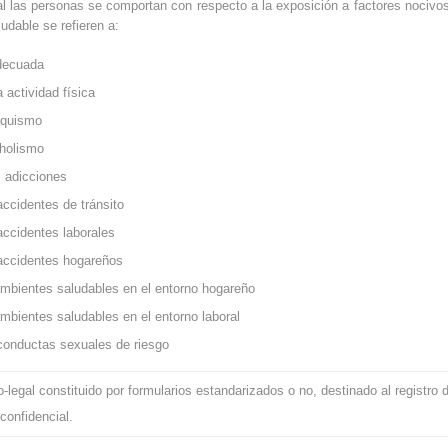
 las personas se comportan con respecto a la exposición a factores nocivos
udable se refieren a:
decuada
 actividad física
aquismo
oholismo
s adicciones
ccidentes de tránsito
ccidentes laborales
accidentes hogareños
mbientes saludables en el entorno hogareño
bientes saludables en el entorno laboral
conductas sexuales de riesgo
egal constituido por formularios estandarizados o no, destinado al registro d
confidencial.