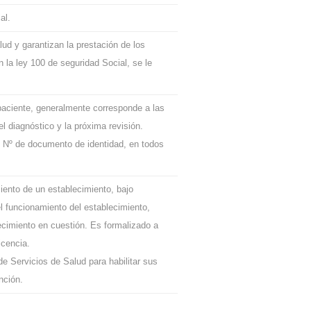
al.
d y garantizan la prestación de los
 la ley 100 de seguridad Social, se le
 paciente, generalmente corresponde a las
l diagnóstico y la próxima revisión.
l Nº de documento de identidad, en todos
miento de un establecimiento, bajo
l funcionamiento del establecimiento,
ecimiento en cuestión. Es formalizado a
icencia.
e Servicios de Salud para habilitar sus
nción.