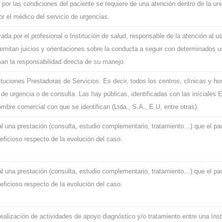
 por las condiciones del paciente se requiere de una atención dentro de la uni
or el médico del servicio de urgencias.
vada por el profesional o Institución de salud, responsable de la atención al u
emitan juicios y orientaciones sobre la conducta a seguir con determinados u
an la responsabilidad directa de su manejo.
ituciones Prestadoras de Servicios. Es decir, todos los centros, clínicas y ho
de urgencia o de consulta. Las hay públicas, identificadas con las iníciales
mbre comercial con que se identifican (Ltda., S.A., E.U, entre otras).
al una prestación (consulta, estudio complementario, tratamiento…) que el pa
icioso respecto de la evolución del caso.
al una prestación (consulta, estudio complementario, tratamiento…) que el pa
icioso respecto de la evolución del caso.
realización de actividades de apoyo diagnóstico y/o tratamiento entre una Inst