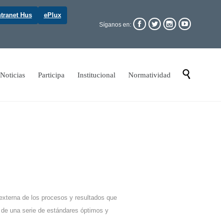
ntranet Hus
ePlux




Síganos en:
Skip

Noticias
Participa
Institucional
Normatividad
to
content
 externa de los procesos y resultados que
s de una serie de estándares óptimos y