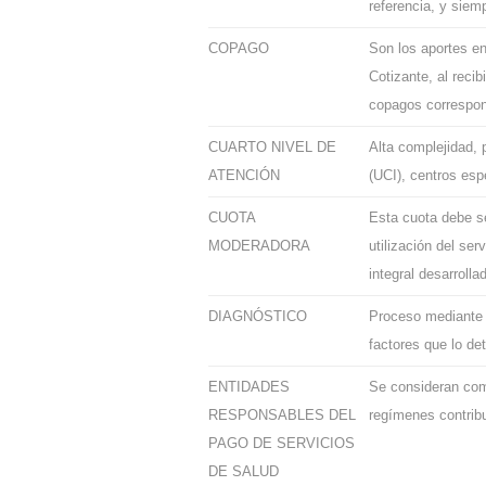
referencia, y siem
COPAGO
Son los aportes en
Cotizante, al recib
copagos correspond
CUARTO NIVEL DE
Alta complejidad, 
ATENCIÓN
(UCI), centros esp
CUOTA
Esta cuota debe se
MODERADORA
utilización del se
integral desarroll
DIAGNÓSTICO
Proceso mediante e
factores que lo de
ENTIDADES
Se consideran como
RESPONSABLES DEL
regímenes contribu
PAGO DE SERVICIOS
DE SALUD