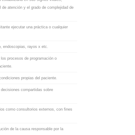
el de atención y el grado de complejidad de
tante ejecutar una práctica o cualquier
o, endoscopias, rayos x etc.
n los procesos de programación o
aciente.
 condiciones propias del paciente.
ar decisiones compartidas sobre
idos como consultorios externos, con fines
lución de la causa responsable por la