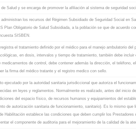
de Salud y se encarga de promover la afiliación al sistema de seguridad soci
administran los recursos del Régimen Subsidiado de Seguridad Social en Salu
S Plan Obligatorio de Salud Subsidiada, a la población se que de acuerdo con
encuesta SISBEN.
egistra el tratamiento definido por el médico para el manejo ambulatorio del
cológicas, en dosis, intervalos y tiempo de tratamiento, también debe incluir e
 medicamentos de control, debe contener además la dirección, el teléfono, e
er la firma del médico tratante y el registro medico con sello.
o ejecutado por la autoridad sanitaria jurisdiccional que autoriza el funciona
ecidas en leyes y reglamentos. Normalmente es realizado, antes del inicio de
diciones del espacio físico, de recursos humanos y equipamientos del establ
to de autorización sanitaria de funcionamiento, sanitario). Es lo mismo que l
e Habilitación establece las condiciones que deben cumplir los Prestadores d
entar el componente de auditoria para el mejoramiento de la calidad de la ate