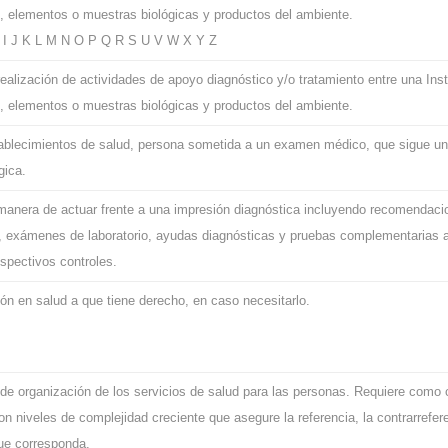
s, elementos o muestras biológicas y productos del ambiente.
H I J K L M N O P Q R S U V W X Y Z
realización de actividades de apoyo diagnóstico y/o tratamiento entre una Inst
s, elementos o muestras biológicas y productos del ambiente.
tablecimientos de salud, persona sometida a un examen médico, que sigue un 
gica.
manera de actuar frente a una impresión diagnóstica incluyendo recomendaci
, exámenes de laboratorio, ayudas diagnósticas y pruebas complementarias a r
espectivos controles.
ón en salud a que tiene derecho, en caso necesitarlo.
e organización de los servicios de salud para las personas. Requiere como c
n niveles de complejidad creciente que asegure la referencia, la contrarrefer
que corresponda.