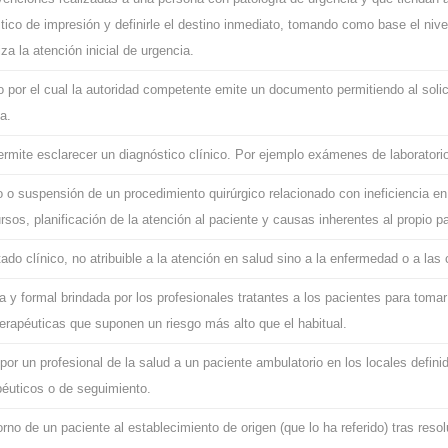
stico de impresión y definirle el destino inmediato, tomando como base el niv
iza la atención inicial de urgencia.
o por el cual la autoridad competente emite un documento permitiendo al solici
a.
rmite esclarecer un diagnóstico clínico. Por ejemplo exámenes de laboratori
 o suspensión de un procedimiento quirúrgico relacionado con ineficiencia e
rsos, planificación de la atención al paciente y causas inherentes al propio p
tado clínico, no atribuible a la atención en salud sino a la enfermedad o a las
a y formal brindada por los profesionales tratantes a los pacientes para tom
erapéuticas que suponen un riesgo más alto que el habitual.
por un profesional de la salud a un paciente ambulatorio en los locales defin
péuticos o de seguimiento.
orno de un paciente al establecimiento de origen (que lo ha referido) tras reso