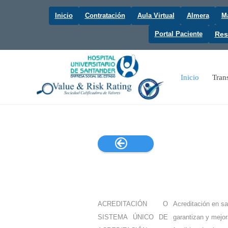
Inicio
Contratación
Aula Virtual
Almera
Ma
Portal Paciente
Res
Inicio
Tran

ACREDITACIÓN O
Acreditación en sa
SISTEMA ÚNICO DE
garantizan y mejor