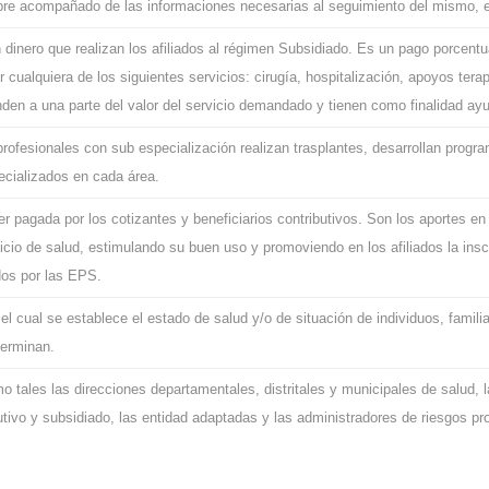
pre acompañado de las informaciones necesarias al seguimiento del mismo, en
 dinero que realizan los afiliados al régimen Subsidiado. Es un pago porcentua
ir cualquiera de los siguientes servicios: cirugía, hospitalización, apoyos ter
en a una parte del valor del servicio demandado y tienen como finalidad ayud
profesionales con sub especialización realizan trasplantes, desarrollan progr
ecializados en cada área.
r pagada por los cotizantes y beneficiarios contributivos. Son los aportes en 
rvicio de salud, estimulando su buen uso y promoviendo en los afiliados la ins
ados por las EPS.
l cual se establece el estado de salud y/o de situación de individuos, famil
terminan.
 tales las direcciones departamentales, distritales y municipales de salud, 
tivo y subsidiado, las entidad adaptadas y las administradores de riesgos pr