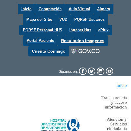
Inicio
Contratación
Aula Virtual
Almera
Mapa del Sitio
VUD
PQRSF Usuarios
PQRSF Personal HUS
Intranet Hus
ePlux
Portal Paciente
Resultados Imagenes
Cuenta Conmigo




Síganos en:
Inicio
Transparencia
y acceso
informacion
Atención y
Servicios
ciudadanía