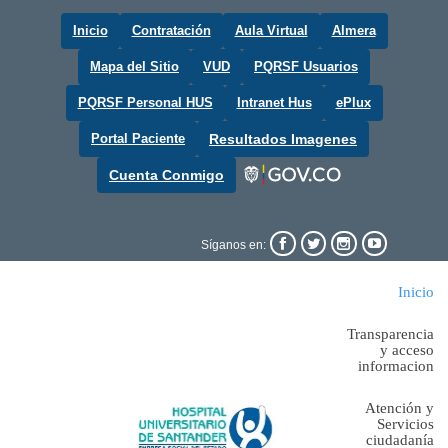
Inicio
Contratación
Aula Virtual
Almera
Mapa del Sitio
VUD
PQRSF Usuarios
PQRSF Personal HUS
Intranet Hus
ePlux
Portal Paciente
Resultados Imagenes
Cuenta Conmigo




Síganos en:
Inicio
Transparencia
y acceso
informacion
Atención y
Servicios
ciudadanía