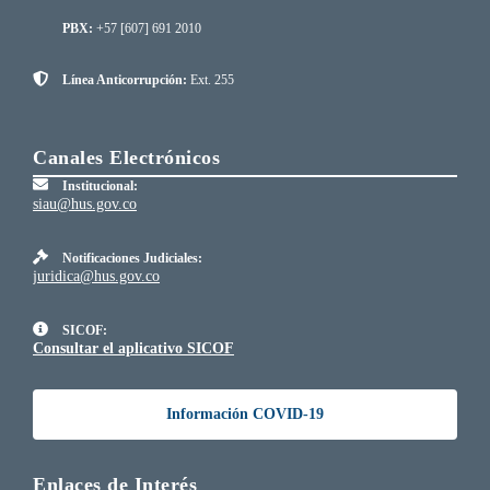
PBX:
+57 [607] 691 2010
Línea Anticorrupción:
Ext. 255
Canales Electrónicos
Institucional:
siau@hus.gov.co
Notificaciones Judiciales:
juridica@hus.gov.co
SICOF:
Consultar el aplicativo SICOF
Información COVID-19
Enlaces de Interés