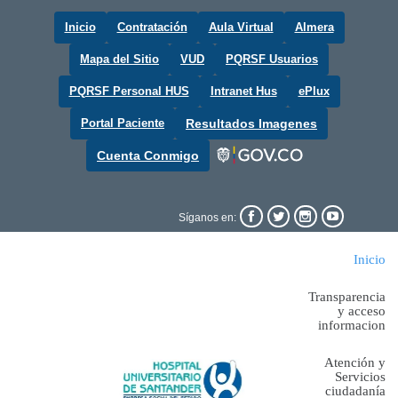
Inicio
Contratación
Aula Virtual
Almera
Mapa del Sitio
VUD
PQRSF Usuarios
PQRSF Personal HUS
Intranet Hus
ePlux
Portal Paciente
Resultados Imagenes
Cuenta Conmigo




Síganos en:
Inicio
Transparencia
y acceso
informacion
Atención y
Servicios
ciudadanía