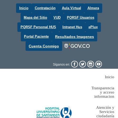
Inicio
Contratación
Aula Virtual
Almera
Mapa del Sitio
VUD
PQRSF Usuarios
PQRSF Personal HUS
Intranet Hus
ePlux
Portal Paciente
Resultados Imagenes
Cuenta Conmigo




Síganos en:
Inicio
Transparencia
y acceso
informacion
Atención y
Servicios
ciudadanía