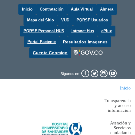
Inicio
Contratación
Aula Virtual
Almera
Mapa del Sitio
VUD
PQRSF Usuarios
PQRSF Personal HUS
Intranet Hus
ePlux
Portal Paciente
Resultados Imagenes
Cuenta Conmigo




Síganos en:
Inicio
Transparencia
y acceso
informacion
Atención y
Servicios
ciudadanía