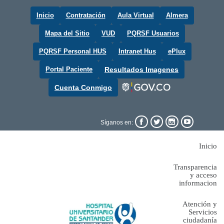
Inicio
Contratación
Aula Virtual
Almera
Mapa del Sitio
VUD
PQRSF Usuarios
PQRSF Personal HUS
Intranet Hus
ePlux
Portal Paciente
Resultados Imagenes
Cuenta Conmigo




Síganos en:
Inicio
Transparencia
y acceso
informacion
Atención y
Servicios
ciudadanía