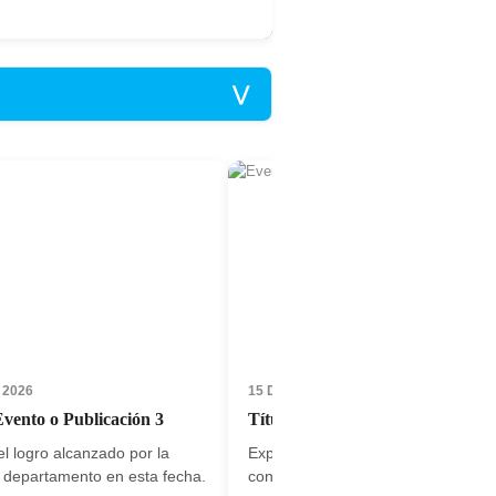
⋁
 2026
15 DE JULIO, 2026
Evento o Publicación 3
Título del Evento o Publicación 4
 logro alcanzado por la
Explicación breve de la imagen del 
 o departamento en esta fecha.
contexto general de la noticia.