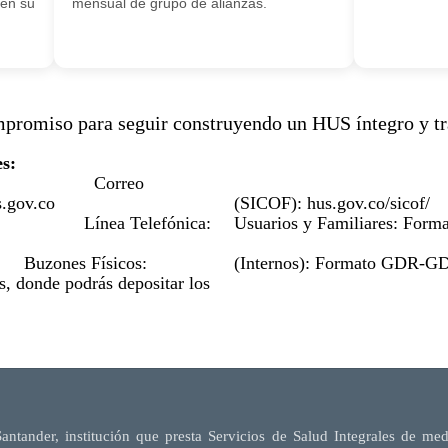
 en su
mensual de grupo de alianzas.
o para seguir construyendo un HUS íntegro y tra
ia Disponibles:
Correo
Plataf
s.gov.co
(SICOF): hus.gov.
Línea Telefónica:
Usuarios y Familiare
Colabo
Buzones Físicos:
(Internos): Formato
s, donde podrás depositar los
Santander, institución que presta Servicios de Salud Integrales de me