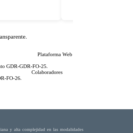
nsparente.
orma Web
co/sicof/
s: Formato GDR-GDR-FO-25.
radores
 GDR-GDR-FO-26.
diana y alta complejidad en las modalidades