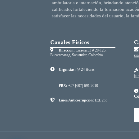
ambulatoria e internación, brindando atenció
calificado; fortaleciendo la formación acadé
satisfacer las necesidades del usuario, la fam
Canales Físicos
C
Dirección:
Carrera 33 # 28-126,
Bucaramanga, Santander, Colombia.
si
Urgencias:
@ 24 Horas
ju
PBX:
+57 [607] 691 2010
Co
Línea Anticorrupción:
Ext. 255