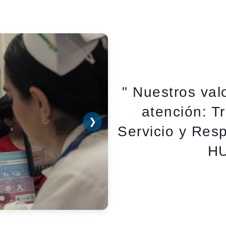
" Nuestros val
atención: T
❯
Servicio y Resp
HU