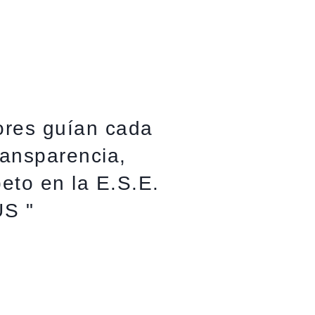
ores guían cada
ransparencia,
eto en la E.S.E.
S "