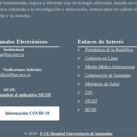
n humanizada, segura y eficiente con tecnología adecuada, basada en cri
mica orientada a la investigación e innovación, enmarcados en valores d
ilia y su entorno.
anales Electrónicos
Enlaces de Interés
Institucional:
Presidencia de la República
au@hus.gov.co
Gobierno en Línea
Misión Médica Internacional
Notificaciones Judiciales:
ridica@hus.gov.co
Gobernación de Santander
Ministerio de Salud
SICOF:
UIS
nsultar el aplicativo SICOF
SIGEP
RUAF
Información COVID-19
© 2026 -
E.S.E Hospital Universitario de Santander