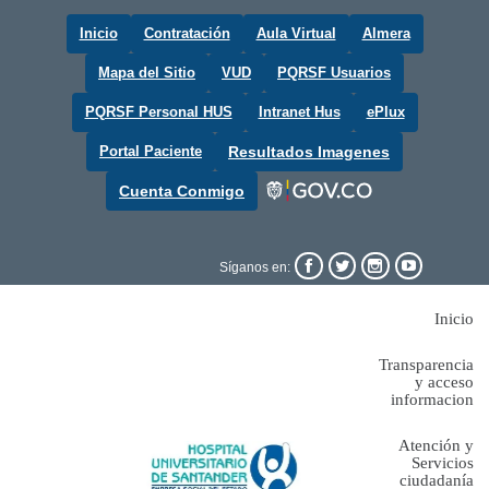
Inicio
Contratación
Aula Virtual
Almera
Mapa del Sitio
VUD
PQRSF Usuarios
PQRSF Personal HUS
Intranet Hus
ePlux
Portal Paciente
Resultados Imagenes
Cuenta Conmigo




Síganos en:
Inicio
Transparencia
y acceso
informacion
Atención y
Servicios
ciudadanía