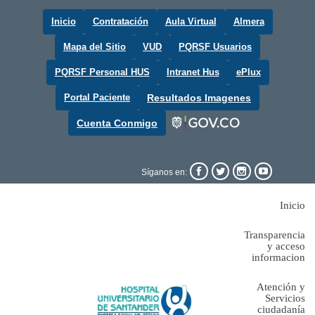
Inicio
Contratación
Aula Virtual
Almera
Mapa del Sitio
VUD
PQRSF Usuarios
PQRSF Personal HUS
Intranet Hus
ePlux
Portal Paciente
Resultados Imagenes
Cuenta Conmigo




Síganos en:
Inicio
Transparencia
y acceso
informacion
Atención y
Servicios
ciudadanía