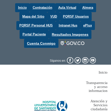
Inicio
Contratación
Aula Virtual
Almera
Mapa del Sitio
VUD
PQRSF Usuarios
PQRSF Personal HUS
Intranet Hus
ePlux
Portal Paciente
Resultados Imagenes
Cuenta Conmigo




Síganos en:
Inicio
Transparencia
y acceso
informacion
Atención y
Servicios
ciudadanía