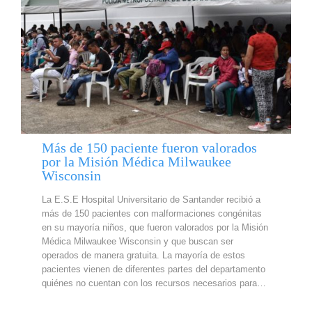
Más de 150 paciente fueron valorados
por la Misión Médica Milwaukee
Wisconsin
La E.S.E Hospital Universitario de Santander recibió a
más de 150 pacientes con malformaciones congénitas
en su mayoría niños, que fueron valorados por la Misión
Médica Milwaukee Wisconsin y que buscan ser
operados de manera gratuita. La mayoría de estos
pacientes vienen de diferentes partes del departamento
quiénes no cuentan con los recursos necesarios para…