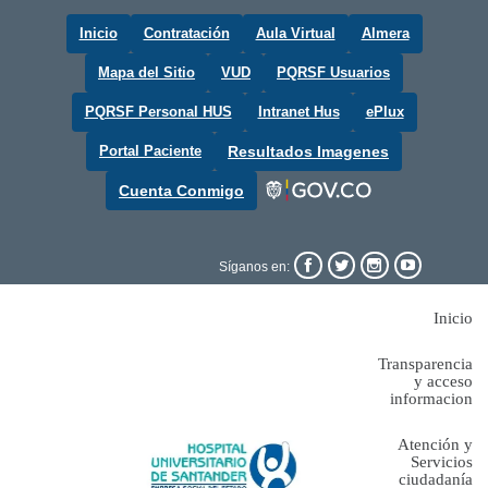
Inicio
Contratación
Aula Virtual
Almera
Mapa del Sitio
VUD
PQRSF Usuarios
PQRSF Personal HUS
Intranet Hus
ePlux
Portal Paciente
Resultados Imagenes
Cuenta Conmigo




Síganos en:
Inicio
Transparencia
y acceso
informacion
Atención y
Servicios
ciudadanía