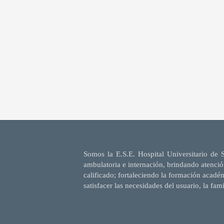
Somos la E.S.E. Hospital Universitario de 
ambulatoria e internación, brindando atenció
calificado; fortaleciendo la formación acadé
satisfacer las necesidades del usuario, la fam