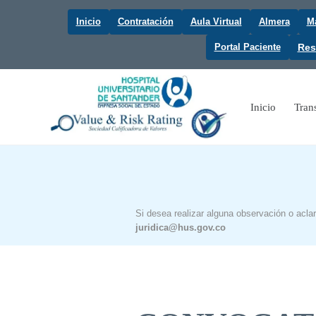
Inicio
Contratación
Aula Virtual
Almera
Ma
Portal Paciente
Res
Inicio
Tran
Si desea realizar alguna observación o acla
juridica@hus.gov.co