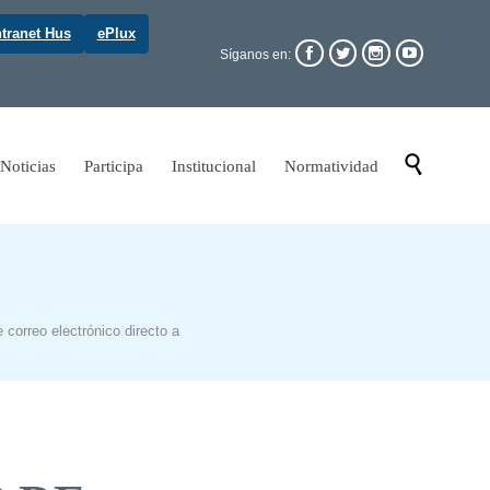
ntranet Hus
ePlux




Síganos en:
Skip

Noticias
Participa
Institucional
Normatividad
to
content
 correo electrónico directo a