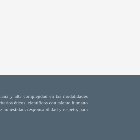
diana y alta complejidad en las modalidades
terios éticos, científicos con talento humano
e honestidad, responsabilidad y respeto, para