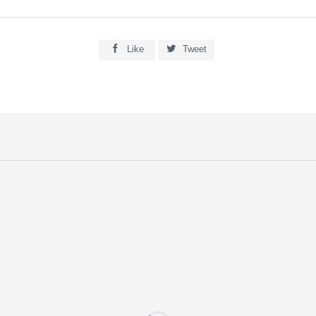


Like
Tweet