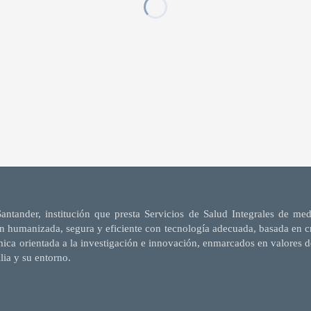
Santander, institución que presta Servicios de Salud Integrales de me
n humanizada, segura y eficiente con tecnología adecuada, basada en cri
mica orientada a la investigación e innovación, enmarcados en valores d
ilia y su entorno.