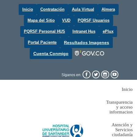
Inicio
Contratación
Aula Virtual
Almera
Mapa del Sitio
VUD
PQRSF Usuarios
PQRSF Personal HUS
Intranet Hus
ePlux
Portal Paciente
Resultados Imagenes
Cuenta Conmigo




Síganos en:
Inicio
Transparencia
y acceso
informacion
Atención y
Servicios
ciudadanía