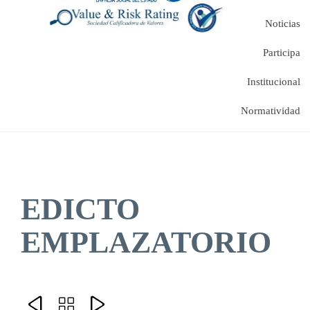
Noticias
Participa
Institucional
Normatividad
EDICTO
EMPLAZATORIO


