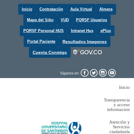
Inicio
Contratación
Aula Virtual
Almera
Mapa del Sitio
VUD
PQRSF Usuarios
PQRSF Personal HUS
Intranet Hus
ePlux
Portal Paciente
Resultados Imagenes
Cuenta Conmigo




Síganos en:
Inicio
Transparencia
y acceso
informacion
Atención y
Servicios
ciudadanía