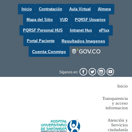
Inicio
Contratación
Aula Virtual
Almera
Mapa del Sitio
VUD
PQRSF Usuarios
PQRSF Personal HUS
Intranet Hus
ePlux
Portal Paciente
Resultados Imagenes
Cuenta Conmigo




Síganos en:
Inicio
Transparencia
y acceso
informacion
Atención y
Servicios
ciudadanía