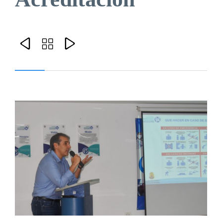


