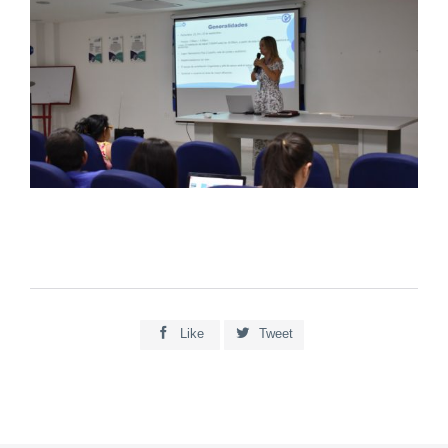


Like
Tweet