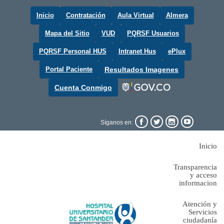
Inicio
Contratación
Aula Virtual
Almera
Mapa del Sitio
VUD
PQRSF Usuarios
PQRSF Personal HUS
Intranet Hus
ePlux
Portal Paciente
Resultados Imagenes
Cuenta Conmigo




Síganos en:
Inicio
Transparencia
y acceso
informacion
Atención y
Servicios
ciudadanía