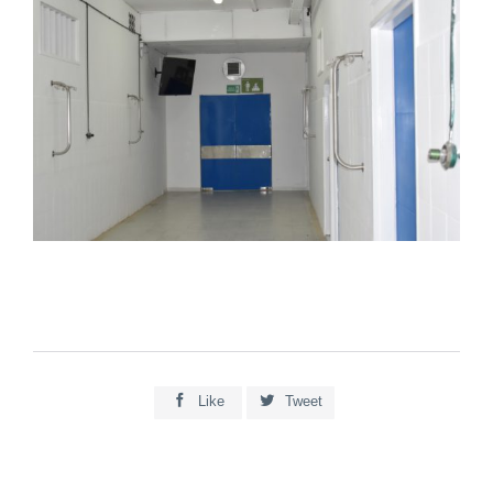


Like
Tweet