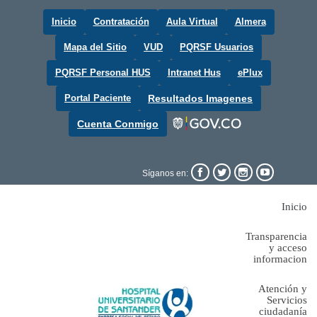
Inicio
Contratación
Aula Virtual
Almera
Mapa del Sitio
VUD
PQRSF Usuarios
PQRSF Personal HUS
Intranet Hus
ePlux
Portal Paciente
Resultados Imagenes
Cuenta Conmigo




Síganos en:
Inicio
Transparencia
y acceso
informacion
Atención y
Servicios
ciudadanía