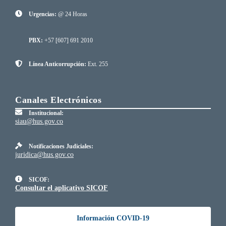
Urgencias:
@ 24 Horas
PBX:
+57 [607] 691 2010
Línea Anticorrupción:
Ext. 255
Canales Electrónicos
Institucional:
siau@hus.gov.co
Notificaciones Judiciales:
juridica@hus.gov.co
SICOF:
Consultar el aplicativo SICOF
Información COVID-19