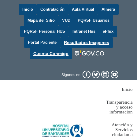
Inicio
Contratación
Aula Virtual
Almera
Mapa del Sitio
VUD
PQRSF Usuarios
PQRSF Personal HUS
Intranet Hus
ePlux
Portal Paciente
Resultados Imagenes
Cuenta Conmigo




Síganos en:
Inicio
Transparencia
y acceso
informacion
Atención y
Servicios
ciudadanía