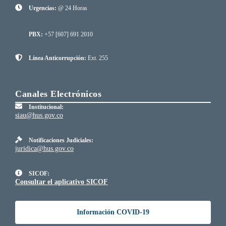
Urgencias:
@ 24 Horas
PBX:
+57 [607] 691 2010
Línea Anticorrupción:
Ext. 255
Canales Electrónicos
Institucional:
siau@hus.gov.co
Notificaciones Judiciales:
juridica@hus.gov.co
SICOF:
Consultar el aplicativo SICOF
Información COVID-19