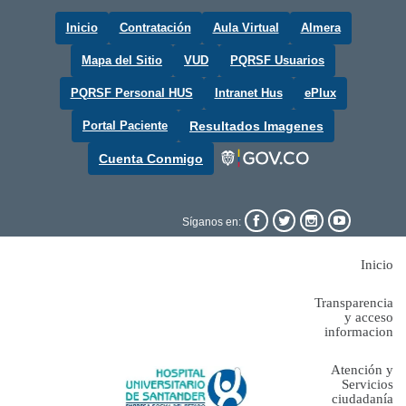
Inicio
Contratación
Aula Virtual
Almera
Mapa del Sitio
VUD
PQRSF Usuarios
PQRSF Personal HUS
Intranet Hus
ePlux
Portal Paciente
Resultados Imagenes
Cuenta Conmigo




Síganos en:
Inicio
Transparencia
y acceso
informacion
Atención y
Servicios
ciudadanía