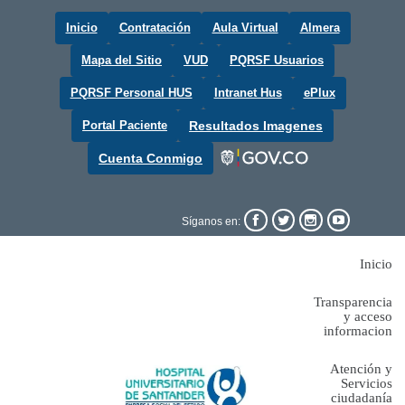
Inicio
Contratación
Aula Virtual
Almera
Mapa del Sitio
VUD
PQRSF Usuarios
PQRSF Personal HUS
Intranet Hus
ePlux
Portal Paciente
Resultados Imagenes
Cuenta Conmigo




Síganos en:
Inicio
Transparencia
y acceso
informacion
Atención y
Servicios
ciudadanía