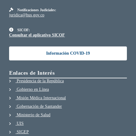
Notificaciones Judiciales:
juridica@hus.gov.co
SICOF:
Consultar el aplicativo SICOF
Información COVID-19
Enlaces de Interés
Presidencia de la República
Gobierno en Línea
Misión Médica Internacional
Gobernación de Santander
Ministerio de Salud
UIS
SIGEP