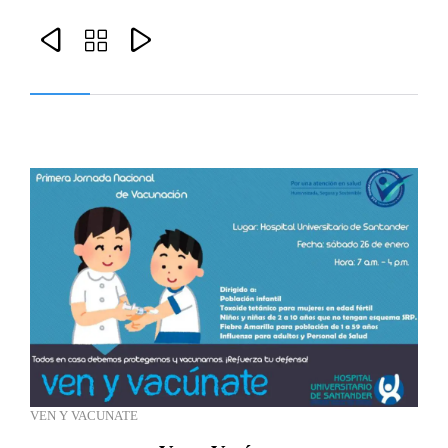



VEN Y VACUNATE