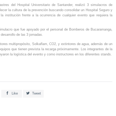
stres del Hospital Universitario de Santander, realizó 3 simulacros de
talecer la cultura de la prevención buscando consolidar un Hospital Seguro y
a institución frente a la ocurrencia de cualquier evento que requiera la
 simulacro que fue apoyado por el personal de Bomberos de Bucaramanga,
 desarrollo de las 3 jornadas.
ntores multipropósito, Solkaflam, CO2, y extintores de agua, además de un
 equipos que tienen prevista la recarga próximamente. Los integrantes de la
ron la logística del evento y como instructores en los diferentes stands.


Like
Tweet