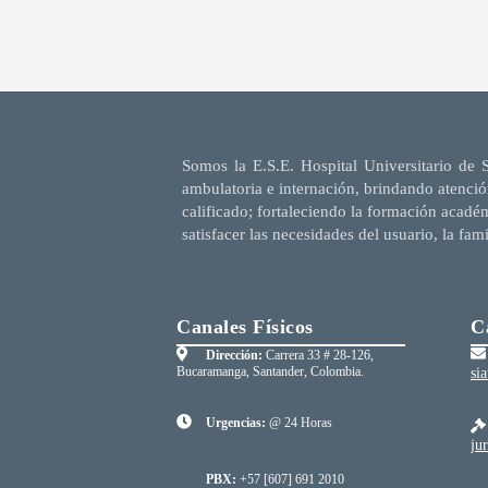
Somos la E.S.E. Hospital Universitario de 
ambulatoria e internación, brindando atenció
calificado; fortaleciendo la formación acadé
satisfacer las necesidades del usuario, la fam
Canales Físicos
C
Dirección:
Carrera 33 # 28-126,
Bucaramanga, Santander, Colombia.
si
Urgencias:
@ 24 Horas
ju
PBX:
+57 [607] 691 2010