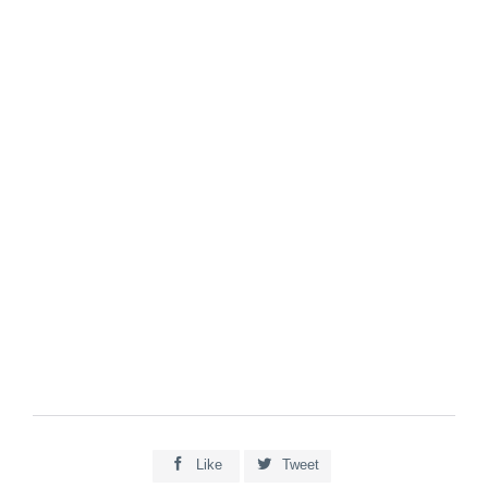


Like
Tweet