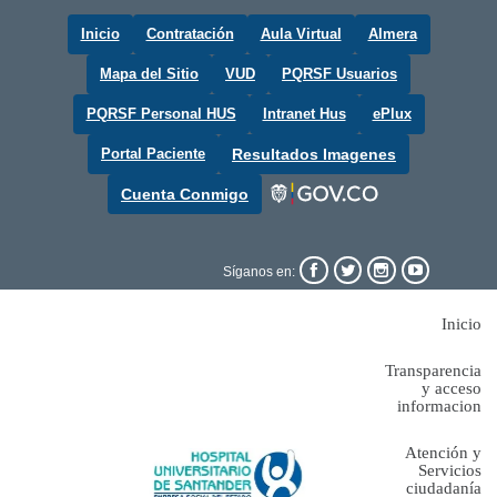
Inicio
Contratación
Aula Virtual
Almera
Mapa del Sitio
VUD
PQRSF Usuarios
PQRSF Personal HUS
Intranet Hus
ePlux
Portal Paciente
Resultados Imagenes
Cuenta Conmigo




Síganos en:
Inicio
Transparencia
y acceso
informacion
Atención y
Servicios
ciudadanía