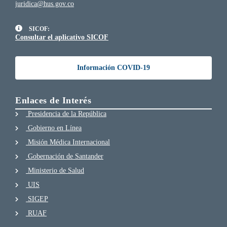
juridica@hus.gov.co
SICOF:
Consultar el aplicativo SICOF
Información COVID-19
Enlaces de Interés
Presidencia de la República
Gobierno en Línea
Misión Médica Internacional
Gobernación de Santander
Ministerio de Salud
UIS
SIGEP
RUAF