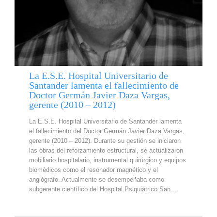
La E.S.E. Hospital Universitario de
Santander lamenta el fallecimiento de
Doctor Germán Javier Daza Vargas,
gerente (2010 – 2012)
La E.S.E. Hospital Universitario de Santander lamenta
el fallecimiento del Doctor Germán Javier Daza Vargas,
gerente (2010 – 2012). Durante su gestión se iniciaron
las obras del reforzamiento estructural, se actualizaron
mobiliario hospitalario, instrumental quirúrgico y equipos
biomédicos como el resonador magnético y el
angiógrafo. Actualmente se desempeñaba como
subgerente científico del Hospital Psiquiátrico San…