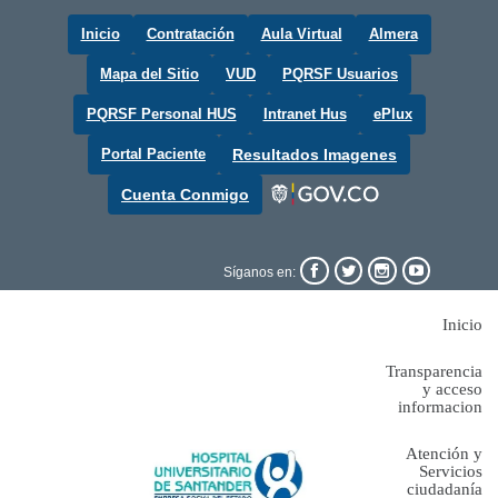
Inicio
Contratación
Aula Virtual
Almera
Mapa del Sitio
VUD
PQRSF Usuarios
PQRSF Personal HUS
Intranet Hus
ePlux
Portal Paciente
Resultados Imagenes
Cuenta Conmigo




Síganos en:
Inicio
Transparencia
y acceso
informacion
Atención y
Servicios
ciudadanía