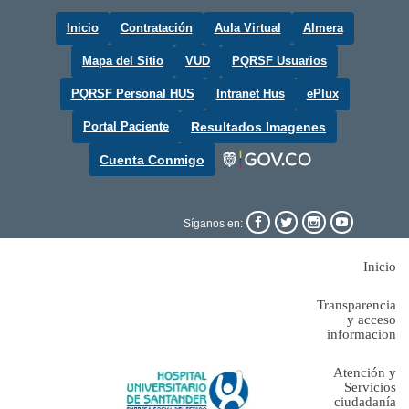
Inicio
Contratación
Aula Virtual
Almera
Mapa del Sitio
VUD
PQRSF Usuarios
PQRSF Personal HUS
Intranet Hus
ePlux
Portal Paciente
Resultados Imagenes
Cuenta Conmigo




Síganos en:
Inicio
Transparencia
y acceso
informacion
Atención y
Servicios
ciudadanía