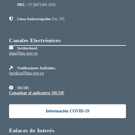
PBX:
+57 [607] 691 2010
Línea Anticorrupción:
Ext. 255
Canales Electrónicos
Institucional:
siau@hus.gov.co
Notificaciones Judiciales:
juridica@hus.gov.co
SICOF:
Consultar el aplicativo SICOF
Información COVID-19
Enlaces de Interés