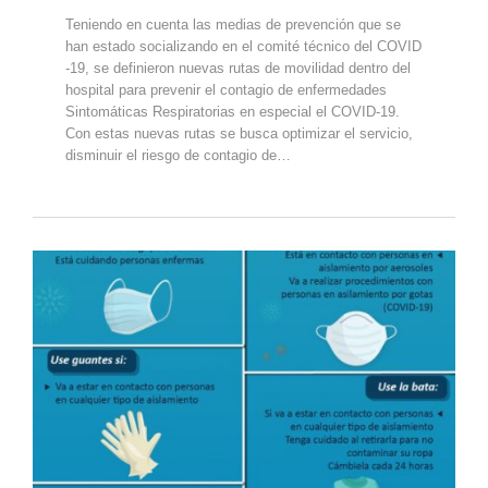
Teniendo en cuenta las medias de prevención que se
han estado socializando en el comité técnico del COVID
-19, se definieron nuevas rutas de movilidad dentro del
hospital para prevenir el contagio de enfermedades
Sintomáticas Respiratorias en especial el COVID-19.
Con estas nuevas rutas se busca optimizar el servicio,
disminuir el riesgo de contagio de…