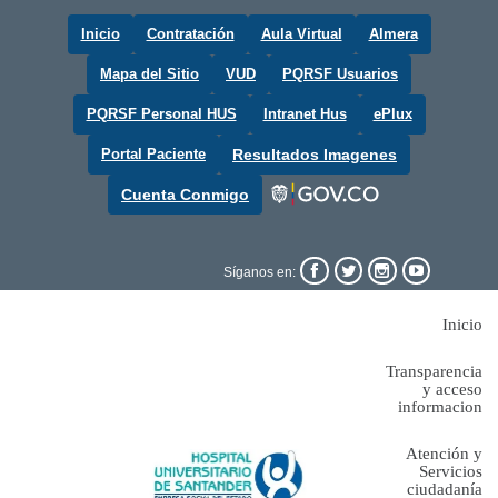
Inicio
Contratación
Aula Virtual
Almera
Mapa del Sitio
VUD
PQRSF Usuarios
PQRSF Personal HUS
Intranet Hus
ePlux
Portal Paciente
Resultados Imagenes
Cuenta Conmigo




Síganos en:
Inicio
Transparencia
y acceso
informacion
Atención y
Servicios
ciudadanía