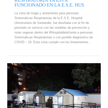
FUNCIONADO EN LA E.S.E. HUS
La zona de triage y aislamiento para personas
Sintomáticas Respiratorias de la E.S.E. Hospital
Universitario de Santander, fue diseñada con el fin de
prestarle un servicio con las medidas de prevención y
rutas seguras dentro del #HospitaldelaGente a personas
Sintomáticas Respiratorias o con posible diagnóstico de
COVID – 19. Esta zona cumple con los lineamientos…