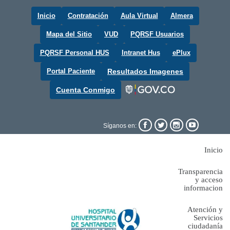
Inicio
Contratación
Aula Virtual
Almera
Mapa del Sitio
VUD
PQRSF Usuarios
PQRSF Personal HUS
Intranet Hus
ePlux
Portal Paciente
Resultados Imagenes
Cuenta Conmigo




Síganos en:
Inicio
Transparencia
y acceso
informacion
Atención y
Servicios
ciudadanía