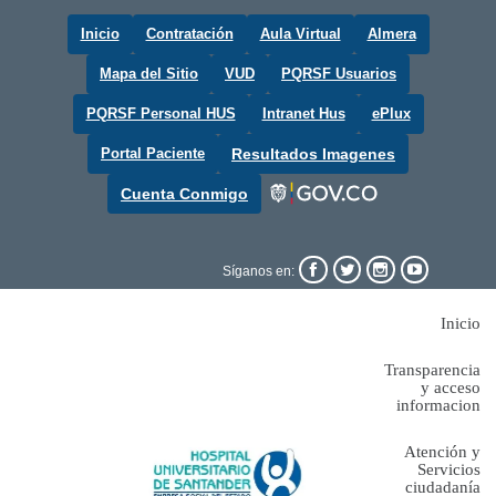
Inicio
Contratación
Aula Virtual
Almera
Mapa del Sitio
VUD
PQRSF Usuarios
PQRSF Personal HUS
Intranet Hus
ePlux
Portal Paciente
Resultados Imagenes
Cuenta Conmigo




Síganos en:
Inicio
Transparencia
y acceso
informacion
Atención y
Servicios
ciudadanía