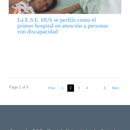
La E.S.E. HUS se perfila como el
primer hospital en atención a personas
con discapacidad
Page 2 of 6
2
Prev
1
3
4
…
6
Next