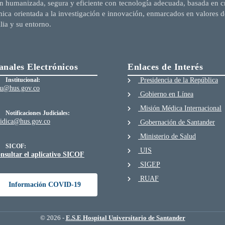
n humanizada, segura y eficiente con tecnología adecuada, basada en cri
mica orientada a la investigación e innovación, enmarcados en valores d
ilia y su entorno.
anales Electrónicos
Enlaces de Interés
Institucional:
Presidencia de la República
au@hus.gov.co
Gobierno en Línea
Misión Médica Internacional
Notificaciones Judiciales:
ridica@hus.gov.co
Gobernación de Santander
Ministerio de Salud
SICOF:
UIS
nsultar el aplicativo SICOF
SIGEP
RUAF
Información COVID-19
© 2026 -
E.S.E Hospital Universitario de Santander