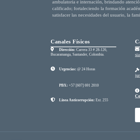
ambulatoria e internación, brindando atenció
calificado; fortaleciendo la formación acadé
satisfacer las necesidades del usuario, la fam
Canales Físicos
C
Dirección:
Carrera 33 # 28-126,
Bucaramanga, Santander, Colombia.
si
Urgencias:
@ 24 Horas
ju
PBX:
+57 [607] 691 2010
Co
Línea Anticorrupción:
Ext. 255