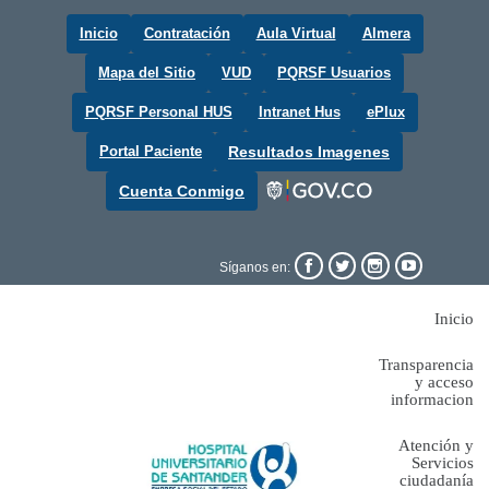
Inicio
Contratación
Aula Virtual
Almera
Mapa del Sitio
VUD
PQRSF Usuarios
PQRSF Personal HUS
Intranet Hus
ePlux
Portal Paciente
Resultados Imagenes
Cuenta Conmigo




Síganos en:
Inicio
Transparencia
y acceso
informacion
Atención y
Servicios
ciudadanía