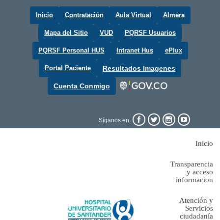
Inicio
Contratación
Aula Virtual
Almera
Mapa del Sitio
VUD
PQRSF Usuarios
PQRSF Personal HUS
Intranet Hus
ePlux
Portal Paciente
Resultados Imagenes
Cuenta Conmigo




Síganos en:
Inicio
Transparencia
y acceso
informacion
Atención y
Servicios
ciudadanía