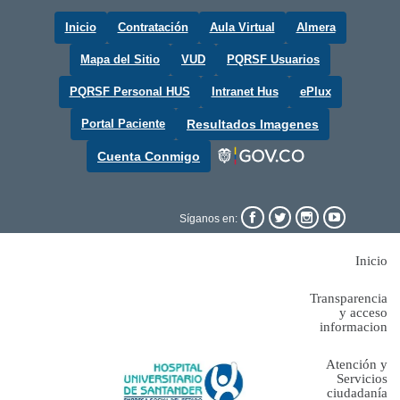
Inicio
Contratación
Aula Virtual
Almera
Mapa del Sitio
VUD
PQRSF Usuarios
PQRSF Personal HUS
Intranet Hus
ePlux
Portal Paciente
Resultados Imagenes
Cuenta Conmigo




Síganos en:
Inicio
Transparencia
y acceso
informacion
Atención y
Servicios
ciudadanía