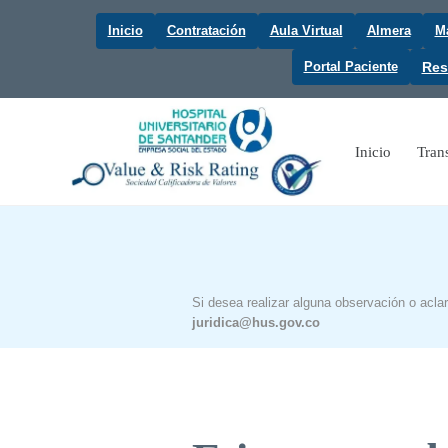
Inicio
Contratación
Aula Virtual
Almera
Ma
Portal Paciente
Res
Inicio
Tran
Si desea realizar alguna observación o acla
juridica@hus.gov.co