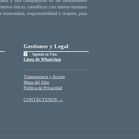
diana y alta complejidad en las modalidades
terios éticos, científicos con talento humano
e honestidad, responsabilidad y respeto, para
Gestiones y Legal
Agenda tu Cita:
Línea de WhatsApp
Transparencia y Acceso
Mapa del Sitio
Política de Privacidad
CONTÁCTENOS →