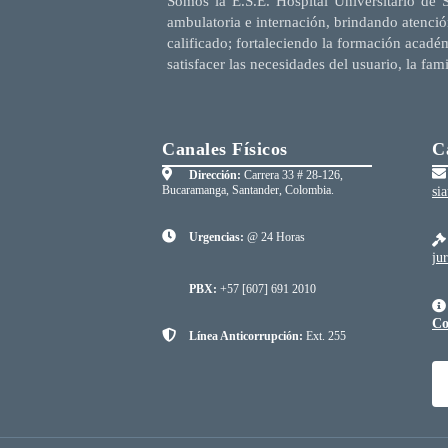
Somos la E.S.E. Hospital Universitario de 
ambulatoria e internación, brindando atenció
calificado; fortaleciendo la formación acadé
satisfacer las necesidades del usuario, la fam
Canales Físicos
C
Dirección:
Carrera 33 # 28-126,
Bucaramanga, Santander, Colombia.
si
Urgencias:
@ 24 Horas
ju
PBX:
+57 [607] 691 2010
Co
Línea Anticorrupción:
Ext. 255