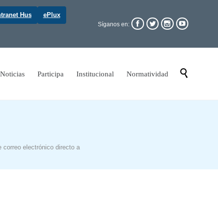
ntranet Hus
ePlux




Síganos en:
Skip

Noticias
Participa
Institucional
Normatividad
to
content
 correo electrónico directo a