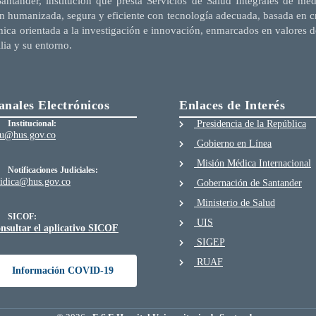
Santander, institución que presta Servicios de Salud Integrales de me
n humanizada, segura y eficiente con tecnología adecuada, basada en cri
mica orientada a la investigación e innovación, enmarcados en valores d
ilia y su entorno.
anales Electrónicos
Enlaces de Interés
Institucional:
Presidencia de la República
au@hus.gov.co
Gobierno en Línea
Misión Médica Internacional
Notificaciones Judiciales:
ridica@hus.gov.co
Gobernación de Santander
Ministerio de Salud
SICOF:
UIS
nsultar el aplicativo SICOF
SIGEP
RUAF
Información COVID-19