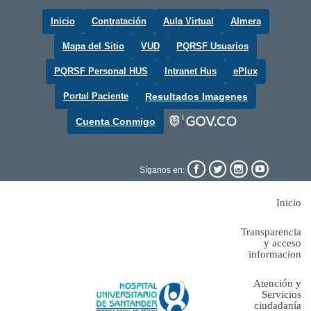
Inicio
Contratación
Aula Virtual
Almera
Mapa del Sitio
VUD
PQRSF Usuarios
PQRSF Personal HUS
Intranet Hus
ePlux
Portal Paciente
Resultados Imagenes
Cuenta Conmigo




Síganos en:
Inicio
Transparencia
y acceso
informacion
Atención y
Servicios
ciudadanía