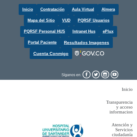
Inicio
Contratación
Aula Virtual
Almera
Mapa del Sitio
VUD
PQRSF Usuarios
PQRSF Personal HUS
Intranet Hus
ePlux
Portal Paciente
Resultados Imagenes
Cuenta Conmigo




Síganos en:
Inicio
Transparencia
y acceso
informacion
Atención y
Servicios
ciudadanía