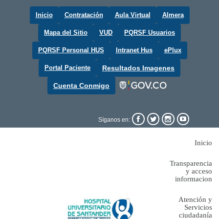
Inicio
Contratación
Aula Virtual
Almera
Mapa del Sitio
VUD
PQRSF Usuarios
PQRSF Personal HUS
Intranet Hus
ePlux
Portal Paciente
Resultados Imagenes
Cuenta Conmigo




Síganos en:
Inicio
Transparencia
y acceso
informacion
Atención y
Servicios
ciudadanía