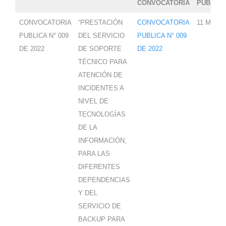
CONVOCATORIA
PUBLICA
CONVOCATORIA
“PRESTACIÓN
CONVOCATORIA
11 Marzo
PUBLICA N° 009
DEL SERVICIO
PUBLICA N° 009
DE 2022
DE SOPORTE
DE 2022
TÉCNICO PARA
ATENCIÓN DE
INCIDENTES A
NIVEL DE
TECNOLOGÍAS
DE LA
INFORMACIÓN,
PARA LAS
DIFERENTES
DEPENDENCIAS
Y DEL
SERVICIO DE
BACKUP PARA