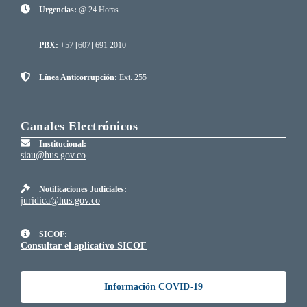
Urgencias:
@ 24 Horas
PBX:
+57 [607] 691 2010
Línea Anticorrupción:
Ext. 255
Canales Electrónicos
Institucional:
siau@hus.gov.co
Notificaciones Judiciales:
juridica@hus.gov.co
SICOF:
Consultar el aplicativo SICOF
Información COVID-19