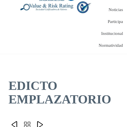
Noticias
Participa
Institucional
Normatividad
EDICTO
EMPLAZATORIO


