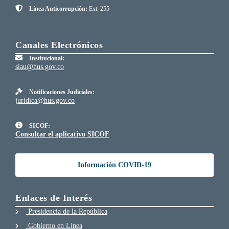
Línea Anticorrupción:
Ext. 255
Canales Electrónicos
Institucional:
siau@hus.gov.co
Notificaciones Judiciales:
juridica@hus.gov.co
SICOF:
Consultar el aplicativo SICOF
Información COVID-19
Enlaces de Interés
Presidencia de la República
Gobierno en Línea