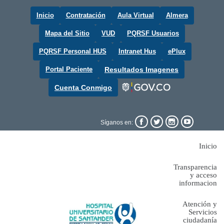
Inicio
Contratación
Aula Virtual
Almera
Mapa del Sitio
VUD
PQRSF Usuarios
PQRSF Personal HUS
Intranet Hus
ePlux
Portal Paciente
Resultados Imagenes
Cuenta Conmigo




Síganos en:
Inicio
Transparencia
y acceso
informacion
Atención y
Servicios
ciudadanía