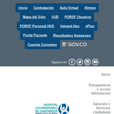
Inicio
Contratación
Aula Virtual
Almera
Mapa del Sitio
VUD
PQRSF Usuarios
PQRSF Personal HUS
Intranet Hus
ePlux
Portal Paciente
Resultados Imagenes
Cuenta Conmigo




Síganos en:
Inicio
Transparencia
y acceso
informacion
Atención y
Servicios
ciudadanía