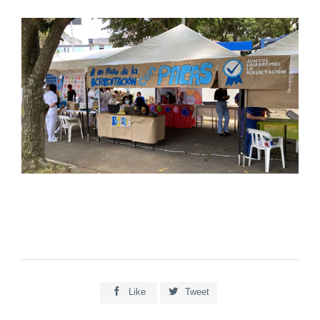


Like
Tweet