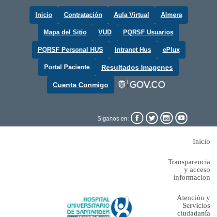
Inicio
Contratación
Aula Virtual
Almera
Mapa del Sitio
VUD
PQRSF Usuarios
PQRSF Personal HUS
Intranet Hus
ePlux
Portal Paciente
Resultados Imagenes
Cuenta Conmigo




Síganos en:
Inicio
Transparencia
y acceso
informacion
Atención y
Servicios
ciudadanía